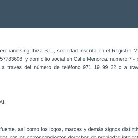
chandising Ibiza S.L., sociedad inscrita en el Registro Me
B-57783698 y domicilio social en Calle Menorca, número 7 - b
a través del número de teléfono 971 19 99 22 o a travé
AL
s fuente, así como los logos, marcas y demás signos distin
dos por los correspondientes derechos de propiedad intelect