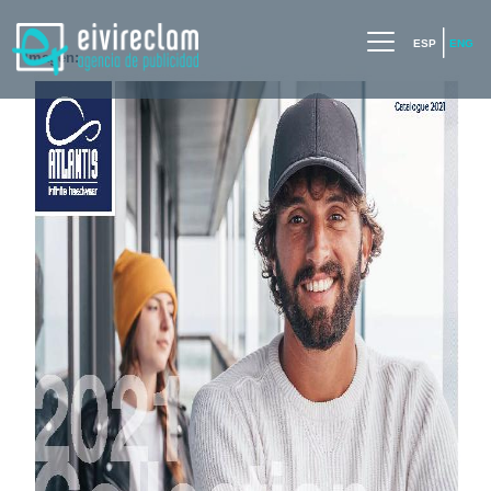
ESP
ENG
Imagen: